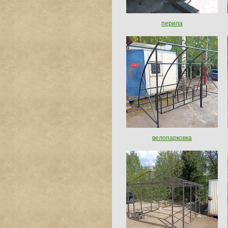
перила
велопарковка